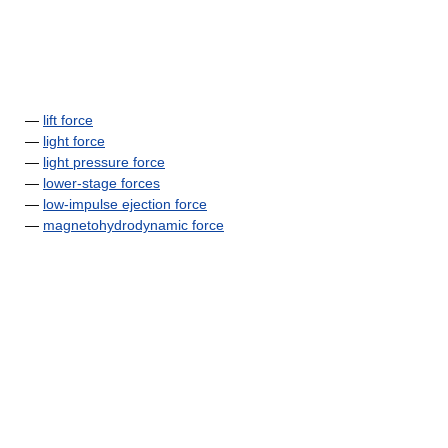
—
lift force
—
light force
—
light pressure force
—
lower-stage forces
—
low-impulse ejection force
—
magnetohydrodynamic force