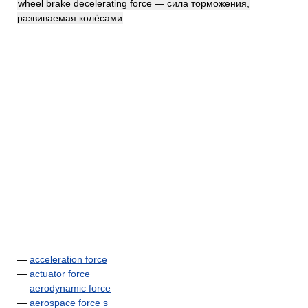
wheel brake decelerating force — сила торможения,
развиваемая колёсами
—
acceleration force
—
actuator force
—
aerodynamic force
—
aerospace force s