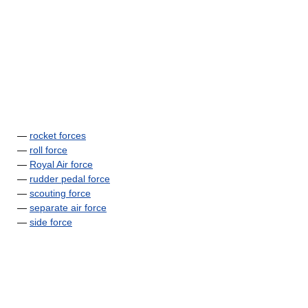
—
rocket forces
—
roll force
—
Royal Air force
—
rudder pedal force
—
scouting force
—
separate air force
—
side force