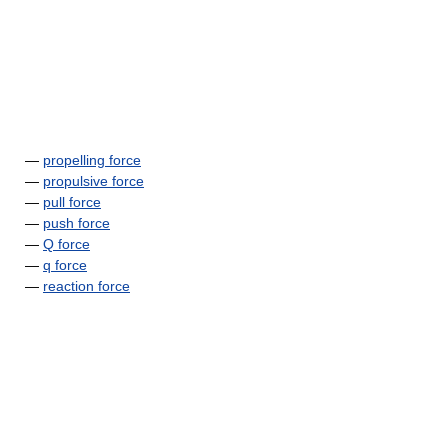
—
propelling force
—
propulsive force
—
pull force
—
push force
—
Q force
—
q force
—
reaction force