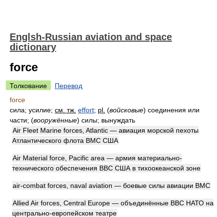
Englsh-Russian aviation and space
dictionary
force
Толкование
Перевод
force
сила; усилие;
см. тж.
effort
;
pl.
(
войсковые
)
соединения или
части;
(
вооружённые
)
силы; вынуждать
Air Fleet Marine forces, Atlantic — авиация морской пехоты
Атлантического флота ВМС США
Air Material force, Pacific area — армия материально-
технического обеспечения ВВС США в тихоокеанской зоне
air-combat forces, naval aviation — боевые силы авиации ВМС
Allied Air forces, Central Europe — объединённые ВВС НАТО на
центрально-европейском театре