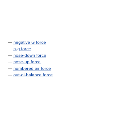
—
negative G force
—
n-g force
—
nose-down force
—
nose-up force
—
numbered air force
—
out-oi-balance force